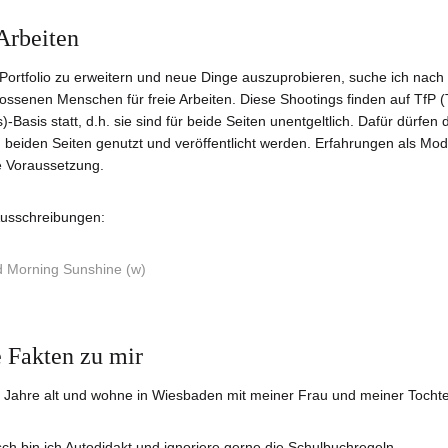
Arbeiten
ortfolio zu erweitern und neue Dinge auszuprobieren, suche ich nach
ossenen Menschen für freie Arbeiten. Diese Shootings finden auf TfP 
)-Basis statt, d.h. sie sind für beide Seiten unentgeltlich. Dafür dürfen 
 beiden Seiten genutzt und veröffentlicht werden. Erfahrungen als Mod
e Voraussetzung.
Ausschreibungen:
 Morning Sunshine (w)
 Fakten zu mir
1 Jahre alt und wohne in Wiesbaden mit meiner Frau und meiner Tocht
sch bin ich Autodidakt und ignoriere gerne die Schulbuchregeln.