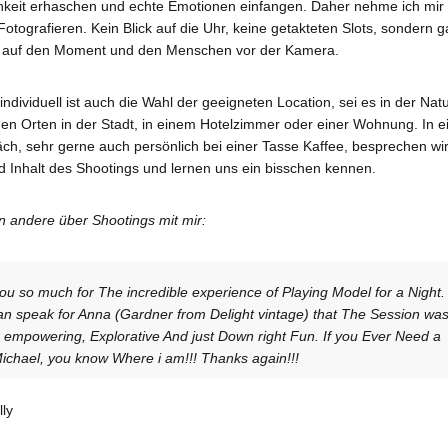
hkeit erhaschen und echte Emotionen einfangen. Daher nehme ich mir 
Fotografieren. Kein Blick auf die Uhr, keine getakteten Slots, sondern 
n auf den Moment und den Menschen vor der Kamera.
ndividuell ist auch die Wahl der geeigneten Location, sei es in der Natu
n Orten in der Stadt, in einem Hotelzimmer oder einer Wohnung. In 
ch, sehr gerne auch persönlich bei einer Tasse Kaffee, besprechen wi
d Inhalt des Shootings und lernen uns ein bisschen kennen.
 andere über Shootings mit mir:
ou so much for The incredible experience of Playing Model for
a Night. 
can speak for Anna (Gardner from Delight vintage) that The Session wa
, empowering, Explorative And just Down right Fun. If you Ever Need a
ichael, you know Where i am!!! Thanks again!!!
lly