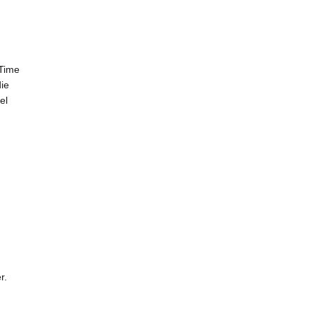
(Time
die
el
er.