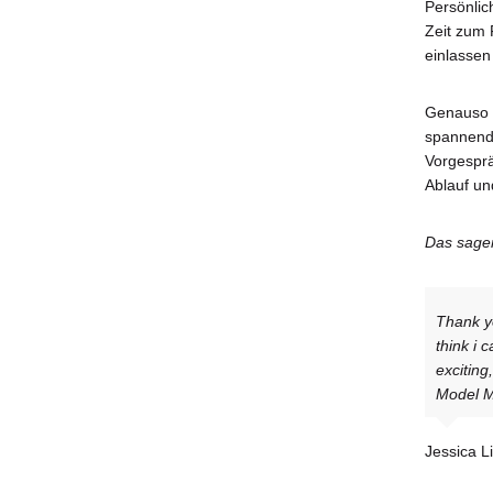
Persönlic
Zeit zum 
einlasse
Genauso i
spannende
Vorgesprä
Ablauf un
Das sagen
Thank y
think i 
exciting
Model M
Jessica Li