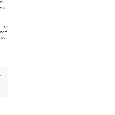
viel
ganz
r, an
einem
r den
I
s