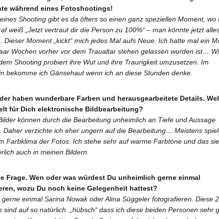
te während eines Fotoshootings!
ines Shooting gibt es da öfters so einen ganz speziellen Moment, wo
raf weiß „Jetzt vertraut dir die Person zu 100%“ – man könnte jetzt alle
. Dieser Moment „kickt“ mich jedes Mal aufs Neue. Ich hatte mal ein M
aar Wochen vorher vor dem Traualtar stehen gelassen wurden ist… Wi
dem Shooting probiert ihre Wut und ihre Traurigkeit umzusetzen. Im
in bekomme ich Gänsehaut wenn ich an diese Stunden denke.
lder haben wunderbare Farben und herausgearbeitete Details. We
elt für Dich elektronische Bildbearbeitung?
 Bilder können durch die Bearbeitung unheimlich an Tiefe und Aussage
 Daher verzichte ich eher ungern auf die Bearbeitung… Meistens spiel
em Farbklima der Fotos. Ich stehe sehr auf warme Farbtöne und das sie
rlich auch in meinen Bildern.
zte Frage. Wen oder was würdest Du unheimlich gerne einmal
ieren, wozu Du noch keine Gelegenheit hattest?
 gerne einmal Sarina Nowak oder Alina Süggeler fotografieren. Diese 2
sind auf so natürlich „hübsch“ dass ich diese beiden Personen sehr 