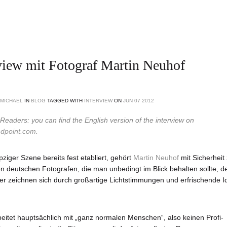
view mit Fotograf Martin Neuhof
MICHAEL
IN
BLOG
TAGGED WITH
INTERVIEW
ON
JUN
07
2012
 Readers: you can find the English version of the interview on
ndpoint.com
.
pziger Szene bereits fest etabliert, gehört
Martin Neuhof
mit Sicherheit
n deutschen Fotografen, die man unbedingt im Blick behalten sollte, d
der zeichnen sich durch großartige Lichtstimmungen und erfrischende 
beitet hauptsächlich mit „ganz normalen Menschen“, also keinen Profi-