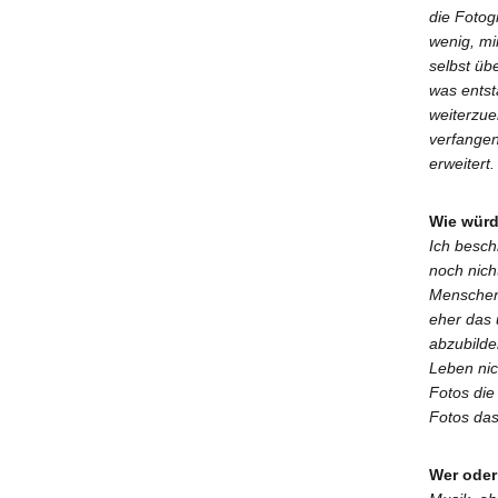
die Fotog
wenig, mi
selbst üb
was entst
weiterzuen
verfangen
erweitert.
Wie würd
Ich besch
noch nich
Menschen 
eher das 
abzubilde
Leben nic
Fotos die 
Fotos das
Wer oder