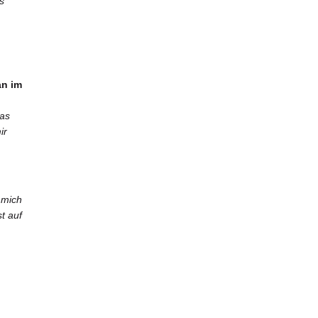
s
an im
das
ir
 mich
t auf