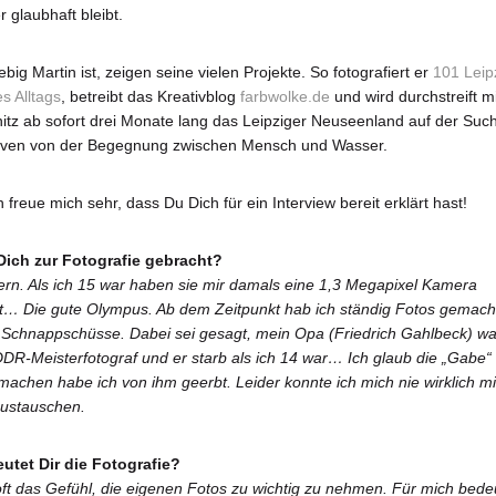
 glaubhaft bleibt.
big Martin ist, zeigen seine vielen Projekte. So fotografiert er
101 Leip
s Alltags
, betreibt das Kreativblog
farbwolke.de
und wird durchstreift mi
itz ab sofort drei Monate lang das Leipziger Neuseenland auf der Suc
iven von der Begegnung zwischen Mensch und Wasser.
h freue mich sehr, dass Du Dich für ein Interview bereit erklärt hast!
Dich zur Fotografie gebracht?
ern. Als ich 15 war haben sie mir damals eine 1,3 Megapixel Kamera
… Die gute Olympus. Ab dem Zeitpunkt hab ich ständig Fotos gemach
 Schnappschüsse. Dabei sei gesagt, mein Opa (Friedrich Gahlbeck) wa
DDR-Meisterfotograf und er starb als ich 14 war… Ich glaub die „Gabe“
machen habe ich von ihm geerbt. Leider konnte ich mich nie wirklich mi
austauschen.
utet Dir die Fotografie?
ft das Gefühl, die eigenen Fotos zu wichtig zu nehmen. Für mich bede