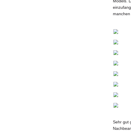
Models. D
einzufang
manchen F
Sehr gut 
Nachbearb