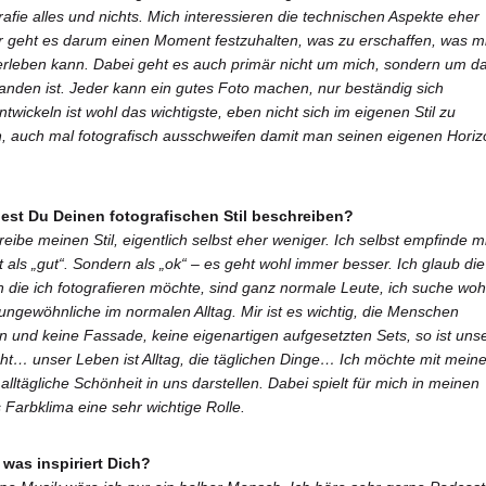
rafie alles und nichts. Mich interessieren die technischen Aspekte eher
r geht es darum einen Moment festzuhalten, was zu erschaffen, was m
erleben kann. Dabei geht es auch primär nicht um mich, sondern um d
anden ist. Jeder kann ein gutes Foto machen, nur beständig sich
twickeln ist wohl das wichtigste, eben nicht sich im eigenen Stil zu
, auch mal fotografisch ausschweifen damit man seinen eigenen Horiz
est Du Deinen fotografischen Stil beschreiben?
reibe meinen Stil, eigentlich selbst eher weniger. Ich selbst empfinde m
t als „gut“. Sondern als „ok“ – es geht wohl immer besser. Ich glaub die
die ich fotografieren möchte, sind ganz normale Leute, ich suche woh
ungewöhnliche im normalen Alltag. Mir ist es wichtig, die Menschen
n und keine Fassade, keine eigenartigen aufgesetzten Sets, so ist uns
ht… unser Leben ist Alltag, die täglichen Dinge… Ich möchte mit mein
alltägliche Schönheit in uns darstellen. Dabei spielt für mich in meinen
 Farbklima eine sehr wichtige Rolle.
 was inspiriert Dich?