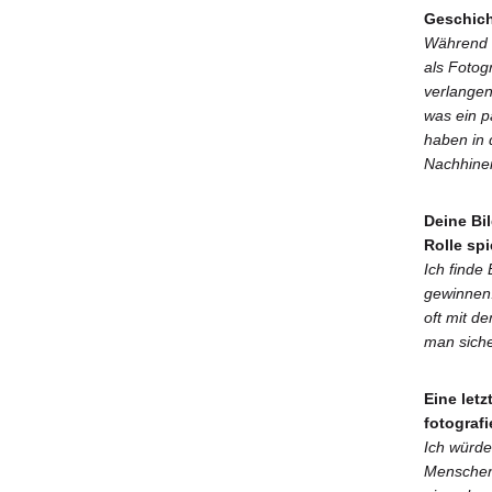
Geschich
Während e
als Fotog
verlangen
was ein p
haben in 
Nachhine
Deine Bi
Rolle spi
Ich finde
gewinnen.
oft mit d
man siche
Eine let
fotograf
Ich würde
Menschen 