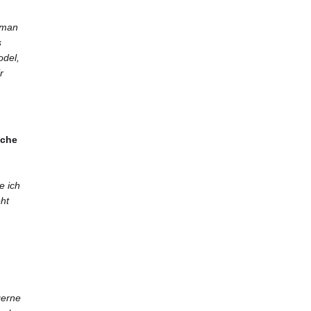
 man
s
odel,
r
lche
e ich
ht
gerne