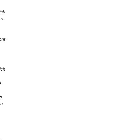
ich
as
ont
ich
l
er
en