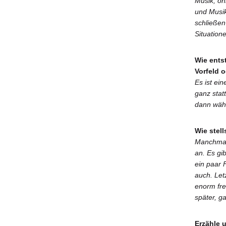
Musik, oh
und Musik
schließen
Situation
Wie ents
Vorfeld 
Es ist ei
ganz statt
dann währ
Wie stel
Manchmal 
an. Es gi
ein paar 
auch. Let
enorm fre
später, g
Erzähle 