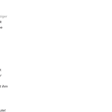
ziger
t
he
t.
r
t ihm
utet