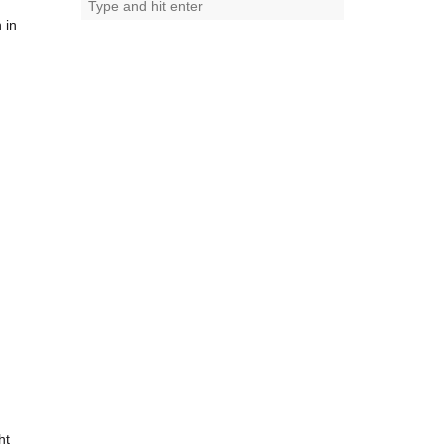
 in
ht