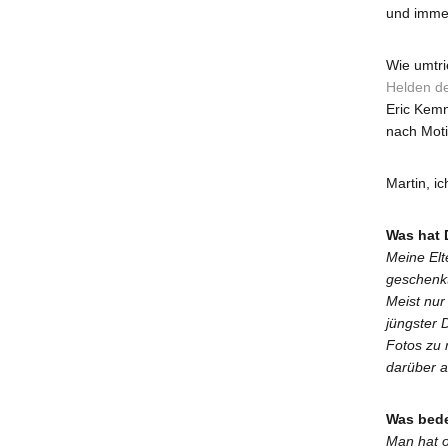
und immer
Wie umtrie
Helden de
Eric Kemn
nach Mot
Martin, ic
Was hat 
Meine Elt
geschenkt
Meist nur
jüngster 
Fotos zu 
darüber 
Was bede
Man hat o