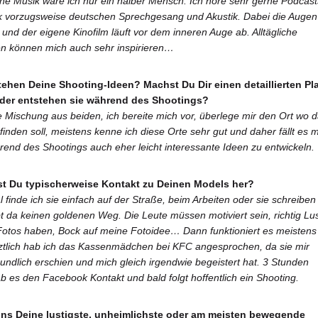
ne Musik wäre ich nur ein halber Mensch. Ich höre sehr gerne Podcast
 vorzugsweise deutschen Sprechgesang und Akustik. Dabei die Augen
 und der eigene Kinofilm läuft vor dem inneren Auge ab. Alltägliche
en können mich auch sehr inspirieren…
tehen Deine Shooting-Ideen? Machst Du Dir einen detaillierten Pl
oder entstehen sie während des Shootings?
ne Mischung aus beiden, ich bereite mich vor, überlege mir den Ort wo 
finden soll, meistens kenne ich diese Orte sehr gut und daher fällt es m
end des Shootings auch eher leicht interessante Ideen zu entwickeln.
lst Du typischerweise Kontakt zu Deinen Models her?
finde ich sie einfach auf der Straße, beim Arbeiten oder sie schreiben
bt da keinen goldenen Weg. Die Leute müssen motiviert sein, richtig Lus
Fotos haben, Bock auf meine Fotoidee… Dann funktioniert es meistens
ztlich hab ich das Kassenmädchen bei KFC angesprochen, da sie mir
undlich erschien und mich gleich irgendwie begeistert hat. 3 Stunden
ab es den Facebook Kontakt und bald folgt hoffentlich ein Shooting.
uns Deine lustigste, unheimlichste oder am meisten bewegende