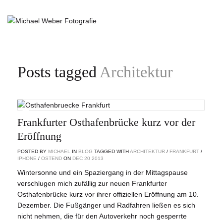
Posts tagged
Architektur
Frankfurter Osthafenbrücke kurz vor der
Eröffnung
POSTED BY
MICHAEL
IN
BLOG
TAGGED WITH
ARCHITEKTUR
/
FRANKFURT
/
IPHONE
/
OSTEND
ON
DEC
20
2013
Wintersonne und ein Spaziergang in der Mittagspause
verschlugen mich zufällig zur neuen Frankfurter
Osthafenbrücke kurz vor ihrer offiziellen Eröffnung am 10.
Dezember. Die Fußgänger und Radfahren ließen es sich
nicht nehmen, die für den Autoverkehr noch gesperrte