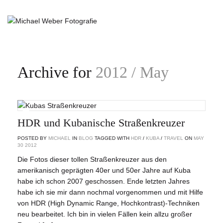
Archive for
2012 / May
HDR und Kubanische Straßenkreuzer
POSTED BY
MICHAEL
IN
BLOG
TAGGED WITH
HDR
/
KUBA
/
TRAVEL
ON
MAY
30
2012
Die Fotos dieser tollen Straßenkreuzer aus den
amerikanisch geprägten 40er und 50er Jahre auf Kuba
habe ich schon 2007 geschossen. Ende letzten Jahres
habe ich sie mir dann nochmal vorgenommen und mit Hilfe
von HDR (High Dynamic Range, Hochkontrast)-Techniken
neu bearbeitet. Ich bin in vielen Fällen kein allzu großer